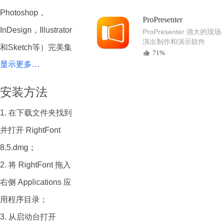
Photoshop，
ProPresenter
InDesign，Illustrator
ProPresenter 强大的现场
演出制作和演示软件
和Sketch等）完美集
71%
显示更多…
成。
RightFont
有助
于为您的设计快速找
安装方法
到合适的字体，从而
1. 在下载文件夹找到
提高工作效率。
并打开 RightFont
RightFont 8 是适用
8.5.dmg；
于 macOS 的终极字
2. 将 RightFont 拖入
体管理器应用程序，
右侧 Applications 应
提供无缝的字体管理
用程序目录；
体验。RightFont 结
3. 从启动台打开
合了速度、直观的功