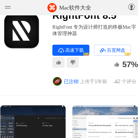
⌘
Mac软件大全
RightFont 8.5
软件
RightFont 专为设计师打造的终极Mac字
体管理神器
游戏
高速下载
百度网盘
精选集
VIP
VIP
57%
知识库
已注销
上传于1年前
版本 8.5
42 个评分
论坛
上传