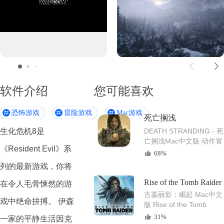
软件介绍
您可能喜欢
恐怖游戏
冒险游戏
Mac游戏
死亡搁浅
生化危机8是
DEATH STRANDING - 死
亡搁浅Mac中文版 动作冒
《Resident Evil》系
险3A游戏神作
68%
列的最新游戏，你将
Rise of the Tomb Raider
在令人毛骨悚然的游
古墓丽影：崛起 Mac中文
戏中绝命拚搏。 伊森
版 Rise of the Tomb
Raider Mac冒险动作游戏
31%
一家的平静生活因克