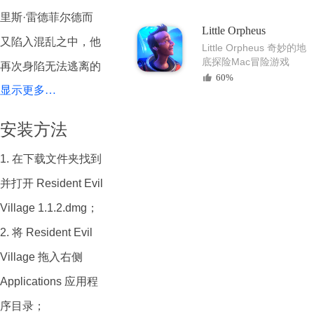
大作
里斯·雷德菲尔德而
Little Orpheus
又陷入混乱之中，他
Little Orpheus 奇妙的地
底探险Mac冒险游戏
再次身陷无法逃离的
60%
显示更多…
梦魇中。 这款系列第
8部主要作品由日益
安装方法
成熟的游戏引擎“RE
1. 在下载文件夹找到
ENGINE”创造，将带
并打开 Resident Evil
来最新生存“动作”恐
Village 1.1.2.dmg；
怖游戏体验。
2. 将 Resident Evil
《Resident Evil
Village 拖入右侧
Village》致力于打造
Applications 应用程
空前的生存恐怖体
序目录；
验。《Resident Evil