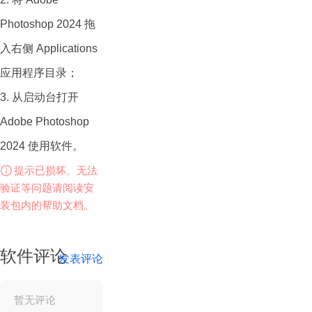
2024 提供了多层支
Photoshop 2024 拖
持，使用户可以创
入右侧 Applications
建、编辑和管理图
应用程序目录；
层，从而实现非破坏
3. 从启动台打开
性编辑和复杂的合成
Adobe Photoshop
效果。Photoshop
2024 使用软件。
Mac版还提供了广泛
提示已损坏、无法
的图像编辑工具，包
验证等问题请阅读安
括选择、修复、调
装包内的帮助文档。
整、绘画和滤镜，以
及用于文本处理、
软件评论
发表评论
3D绘图和自动化任
务的创意工具和特
暂无评论