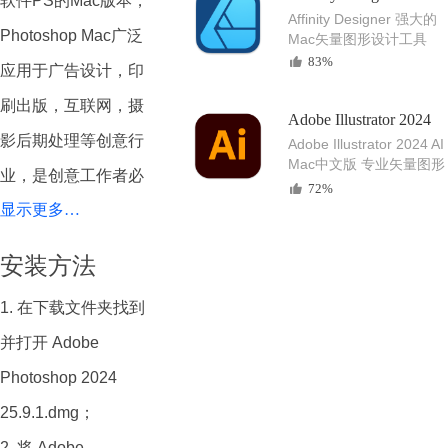
软件PS的Mac版本，
Affinity Designer 强大的
Photoshop Mac广泛
Mac矢量图形设计工具
83%
应用于广告设计，印
刷出版，互联网，摄
Adobe Illustrator 2024
影后期处理等创意行
Adobe Illustrator 2024 AI
Mac中文版 专业矢量图形
业，是创意工作者必
设计软件
72%
显示更多…
不可少的图片处理软
件。
安装方法
Photoshop 2024 融
1. 在下载文件夹找到
合了直观的Mac用户
并打开 Adobe
界面设计与卓越的图
Photoshop 2024
像处理功能。功能强
25.9.1.dmg；
大的 Photoshop
2. 将 Adobe