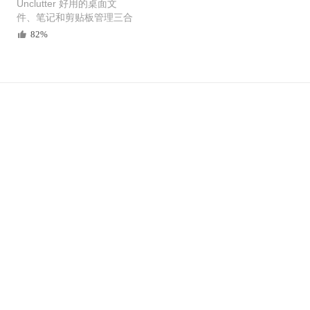
Unclutter 好用的桌面文
件、笔记和剪贴板管理三合
一工具
82%