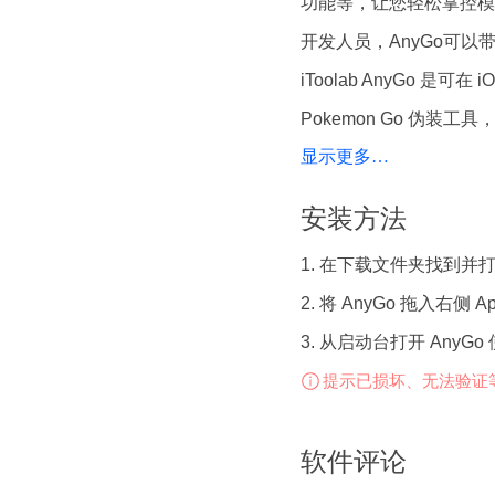
功能等，让您轻松掌控模
开发人员，AnyGo可以
iToolab AnyGo 是可在
Pokemon Go 伪装
显示更多…
手机定位位置。您可以在家
无需移动。
安装方法
同时修改多个iPhone手
1. 在下载文件夹找到并打开 A
连接多台iOS设备到你的计算
2. 将 AnyGo 拖入右侧 A
iPhone/iPad GPS虚拟
3. 从启动台打开 AnyG
使用虚拟摇杆模拟GPS
提示已损坏、无法验证
iToolab AnyGo
上灵活控制你的运动方向
软件评论
好的游戏体验。