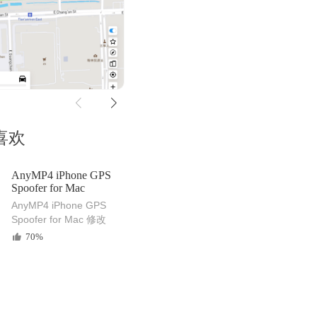
喜欢
AnyMP4 iPhone GPS
Spoofer for Mac
AnyMP4 iPhone GPS
Spoofer for Mac 修改
iPhone手机定位
70%