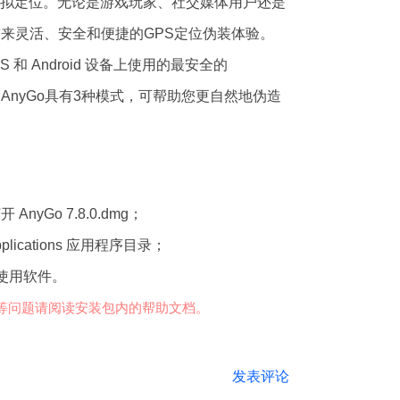
拟定位。无论是游戏玩家、社交媒体用户还是
带来灵活、安全和便捷的GPS定位伪装体验。
 iOS 和 Android 设备上使用的最安全的
工具，AnyGo具有3种模式，可帮助您更自然地伪造
中轻松玩转和获取最稀有的 Pokemon，而
机定位
nyGo 7.8.0.dmg；
机上，iToolab AnyGo可以同时伪造
pplications 应用程序目录；
定位。
o 使用软件。
移动
等问题请阅读安装包内的帮助文档。
提供了多种虚拟摇杆控制方式，放开你的手机，在电脑
，在宝可梦Go和魔物猎人Now游戏中获得更
发表评论