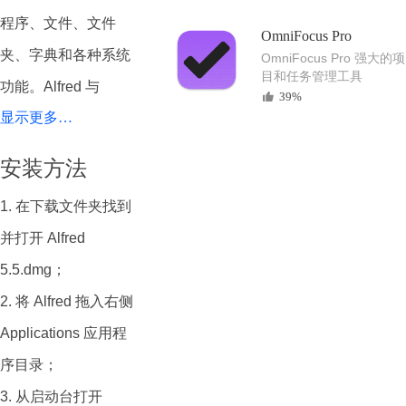
程序、文件、文件
OmniFocus Pro
夹、字典和各种系统
OmniFocus Pro 强大的项
目和任务管理工具
功能。Alfred 与
39%
显示更多…
macOS 的 Spotlight
功能类似，但通过其
安装方法
称为“工作流程”的操
1. 在下载文件夹找到
作系统 提供了更高程
并打开 Alfred
度的可定制性和可扩
5.5.dmg；
展性。
2. 将 Alfred 拖入右侧
Alfred 的功能可以通
Applications 应用程
过“workflows”进行扩
序目录；
展，“workflows”是通
3. 从启动台打开
过基于节点的可视化