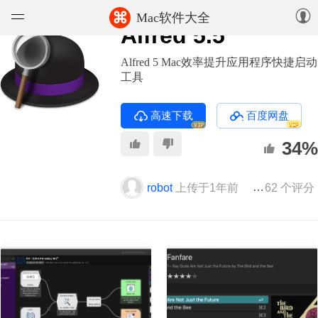
⌘
Mac软件大全
Alfred 5.5
软件
Alfred 5 Mac效率提升应用程序快捷启动
工具
游戏
高速下载
百度网盘
精选集
VIP
VIP
34%
知识库
robot
上传于1年前
版本 5.5
62 个评分
8
论坛
上传